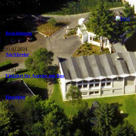
Neuigkeiten
01.01.2024
Besichtigung
01.01.2024
An/Abreise
01.01.2024
Einfahrt für Anreise mit Bus
01.01.2024
Haustiere