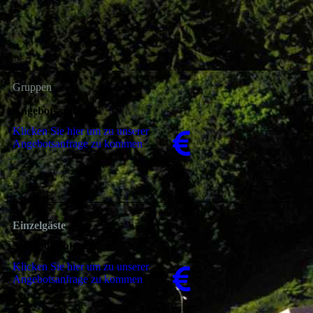
Gruppen
Angebotsanfrage
Klicken Sie hier um zu unserer
An­ge­bots­an­fra­ge zu kommen
Einzelgäste
Angebotsanfrage
Klicken Sie hier um zu unserer
An­ge­bots­an­fra­ge zu kommen